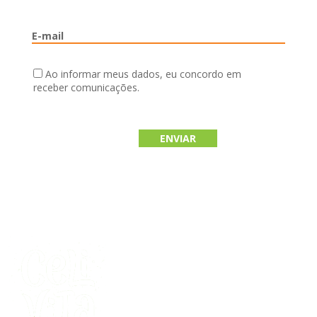
Ao informar meus dados, eu concordo em
receber comunicações.
Desenvolvido por
Maquinário - Laboratório Criativo
Copyright © 2017 Hibra Comércio de Alimento LTDA
Politicas de privacidade
Termos de uso
|