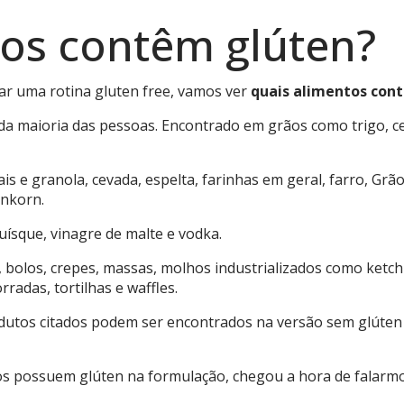
tos contêm glúten?
tar uma rotina gluten free, vamos ver
quais alimentos con
 da maioria das pessoas. Encontrado em grãos como trigo, ce
eais e granola, cevada, espelta, farinhas em geral, farro, G
inkorn.
 uísque, vinagre de malte e vodka.
, bolos, crepes, massas, molhos industrializados como ketch
radas, tortilhas e waffles.
odutos citados podem ser encontrados na versão sem glúte
s possuem glúten na formulação, chegou a hora de falarmos