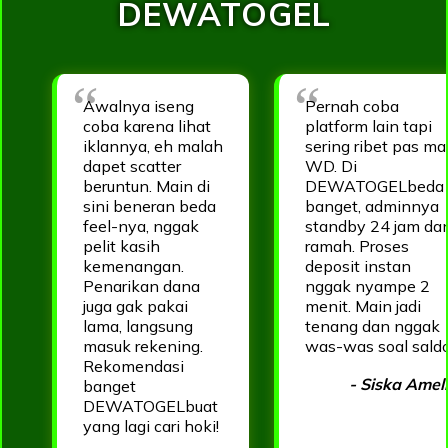
DEWATOGEL
Awalnya iseng
Pernah coba
coba karena lihat
platform lain tapi
iklannya, eh malah
sering ribet pas ma
dapet scatter
WD. Di
beruntun. Main di
DEWATOGELbeda
sini beneran beda
banget, adminnya
feel-nya, nggak
standby 24 jam da
pelit kasih
ramah. Proses
kemenangan.
deposit instan
Penarikan dana
nggak nyampe 2
juga gak pakai
menit. Main jadi
lama, langsung
tenang dan nggak
masuk rekening.
was-was soal saldo
Rekomendasi
- Siska Amel
banget
DEWATOGELbuat
yang lagi cari hoki!