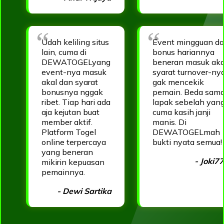
Udah keliling situs
Event mingguan d
lain, cuma di
bonus hariannya
DEWATOGELyang
beneran masuk aka
event-nya masuk
syarat turnover-ny
akal dan syarat
gak mencekik
bonusnya nggak
pemain. Beda sam
ribet. Tiap hari ada
lapak sebelah yan
aja kejutan buat
cuma kasih janji
member aktif.
manis. Di
Platform Togel
DEWATOGELmah
online terpercaya
bukti nyata semua!
yang beneran
- Joki7
mikirin kepuasan
pemainnya.
- Dewi Sartika