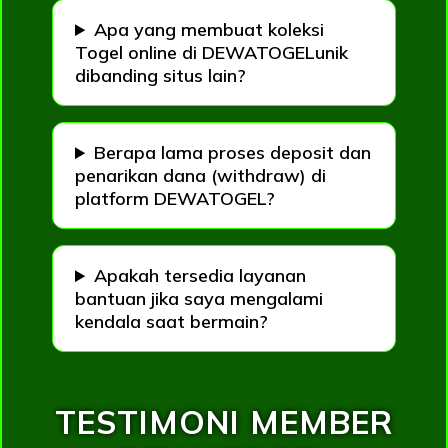
Apa yang membuat koleksi
Togel online di DEWATOGELunik
dibanding situs lain?
Berapa lama proses deposit dan
penarikan dana (withdraw) di
platform DEWATOGEL?
Apakah tersedia layanan
bantuan jika saya mengalami
kendala saat bermain?
TESTIMONI MEMBER