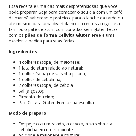
Essa receita é uma das mais despretensiosas que você
pode preparar. Seja para começar o seu dia com um café
da manhã saboroso e proteico, para o lanche da tarde ou
até mesmo para uma divertida noite com os amigos e a
família, o patê de atum com torradas sem glúten feitas
com os
pães de forma Celivita Gluten Free
é uma
excelente pedida para suas férias.
Ingredientes
4 colheres (sopa) de maionese;
1 lata de atum ralado ao natural;
1 colher (sopa) de salsinha picada;
1 colher de cebolinha;
2 colheres (sopa) de cebola;
Sal (a gosto);
Pimenta-do-reino;
Pão Celivita Gluten Free a sua escolha.
Modo de preparo
Despeje o atum ralado, a cebola, a salsinha e a
cebolinha em um recipiente;
Adicione a maionese e misture;