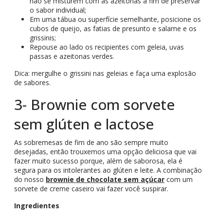
não se misturem com as azeitonas a fim de preservar
o sabor individual;
Em uma tábua ou superfície semelhante, posicione os
cubos de queijo, as fatias de presunto e salame e os
grissinis;
Repouse ao lado os recipientes com geleia, uvas
passas e azeitonas verdes.
Dica: mergulhe o grissini nas geleias e faça uma explosão
de sabores.
3- Brownie com sorvete
sem glúten e lactose
As sobremesas de fim de ano são sempre muito
desejadas, então trouxemos uma opção deliciosa que vai
fazer muito sucesso porque, além de saborosa, ela é
segura para os intolerantes ao glúten e leite. A combinação
do nosso
brownie de chocolate sem açúcar
com um
sorvete de creme caseiro vai fazer você suspirar.
Ingredientes